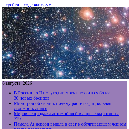
Перейти к содержимому
6 августа, 2026
В России во II полугодии могут появиться более
30 новых брендов
Минстрой объяснил, почему растет официальная
стоимость жилья
Мировые продажи автомобилей в апреле выросли на
77%
Памела Андерсон вышла в свет в обтягивающем черном