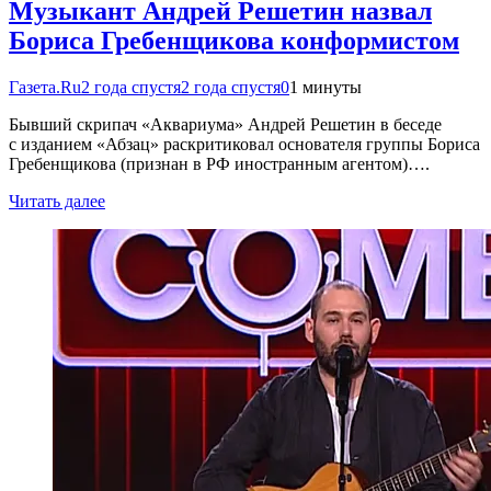
Музыкант Андрей Решетин назвал
Бориса Гребенщикова конформистом
Газета.Ru
2 года спустя
2 года спустя
0
1 минуты
Бывший скрипач «Аквариума» Андрей Решетин в беседе
с изданием «Абзац» раскритиковал основателя группы Бориса
Гребенщикова (признан в РФ иностранным агентом)….
Читать далее