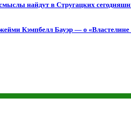
е смыслы найдут в Стругацких сегодняш
жейми Кэмпбелл Бауэр — о «Властелине 