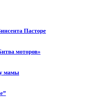
Винсента Пасторе
Битва моторов»
 у мамы
е”