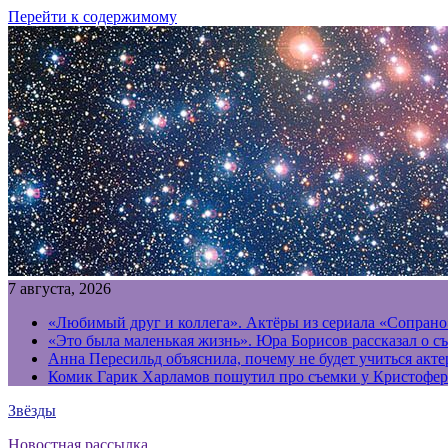
Перейти к содержимому
7 августа, 2026
«Любимый друг и коллега». Актёры из сериала «Сопрано
«Это была маленькая жизнь». Юра Борисов рассказал о с
Анна Пересильд объяснила, почему не будет учиться акт
Комик Гарик Харламов пошутил про съемки у Кристофер
Звёзды
Новостная рассылка