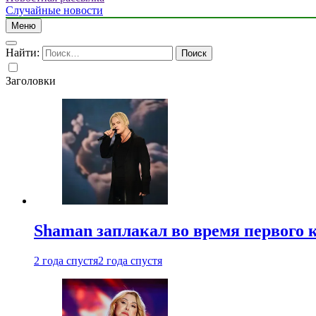
Случайные новости
Меню
Найти:
Заголовки
Shaman заплакал во время первого 
2 года спустя
2 года спустя