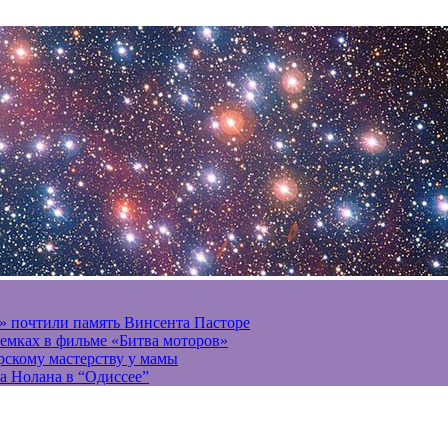
» почтили память Винсента Пасторе
ъемках в фильме «Битва моторов»
ерскому мастерству у мамы
а Нолана в “Одиссее”