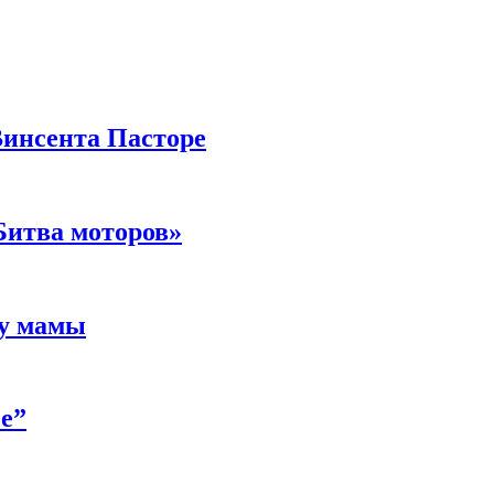
Винсента Пасторе
Битва моторов»
 у мамы
е”