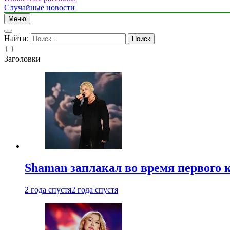
Случайные новости
Меню
Найти:
Заголовки
Shaman заплакал во время первого 
2 года спустя
2 года спустя