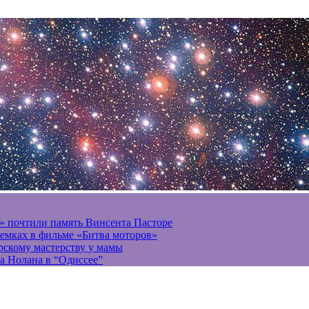
» почтили память Винсента Пасторе
ъемках в фильме «Битва моторов»
ерскому мастерству у мамы
а Нолана в “Одиссее”