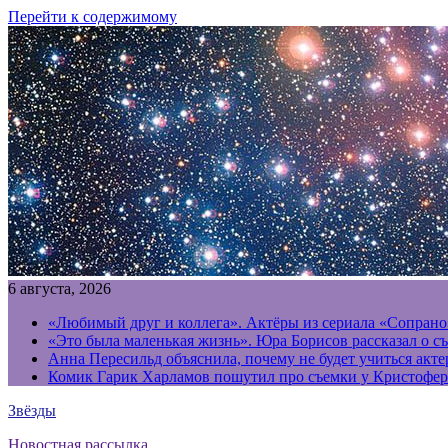
Перейти к содержимому
6 августа, 2026
«Любимый друг и коллега». Актёры из сериала «Сопрано
«Это была маленькая жизнь». Юра Борисов рассказал о с
Анна Пересильд объяснила, почему не будет учиться акт
Комик Гарик Харламов пошутил про съемки у Кристофер
Звёзды
Новостная рассылка