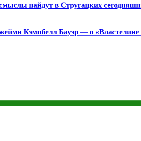
е смыслы найдут в Стругацких сегодняш
жейми Кэмпбелл Бауэр — о «Властелине 