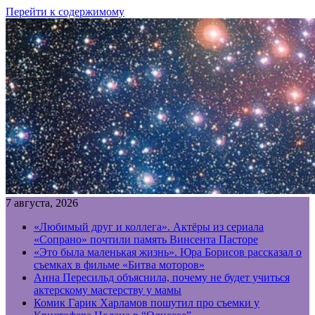
Перейти к содержимому
7 августа, 2026
«Любимый друг и коллега». Актёры из сериала
«Сопрано» почтили память Винсента Пасторе
«Это была маленькая жизнь». Юра Борисов рассказал о
съемках в фильме «Битва моторов»
Анна Пересильд объяснила, почему не будет учиться
актерскому мастерству у мамы
Комик Гарик Харламов пошутил про съемки у