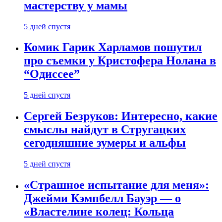
мастерству у мамы
5 дней спустя
Комик Гарик Харламов пошутил
про съемки у Кристофера Нолана в
“Одиссее”
5 дней спустя
Сергей Безруков: Интересно, какие
смыслы найдут в Стругацких
сегодняшние зумеры и альфы
5 дней спустя
«Страшное испытание для меня»:
Джейми Кэмпбелл Бауэр — о
«Властелине колец: Кольца