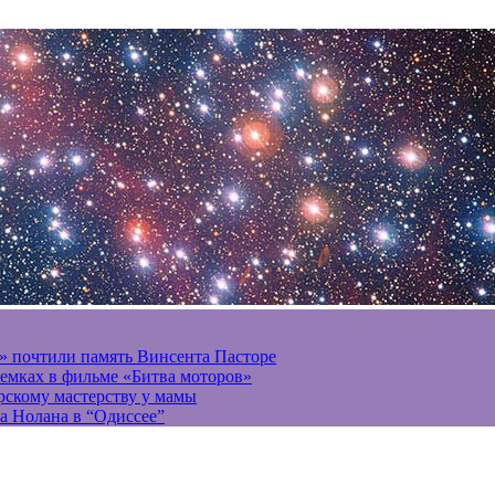
» почтили память Винсента Пасторе
ъемках в фильме «Битва моторов»
ерскому мастерству у мамы
а Нолана в “Одиссее”