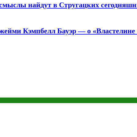
е смыслы найдут в Стругацких сегодняш
жейми Кэмпбелл Бауэр — о «Властелине 