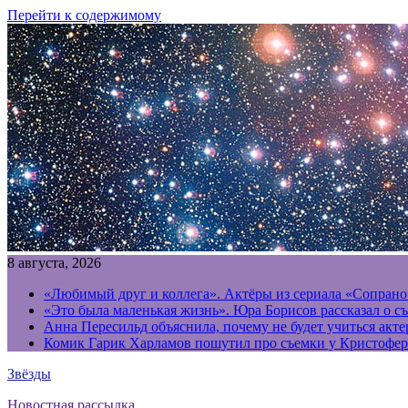
Перейти к содержимому
8 августа, 2026
«Любимый друг и коллега». Актёры из сериала «Сопрано
«Это была маленькая жизнь». Юра Борисов рассказал о с
Анна Пересильд объяснила, почему не будет учиться акт
Комик Гарик Харламов пошутил про съемки у Кристофер
Звёзды
Новостная рассылка