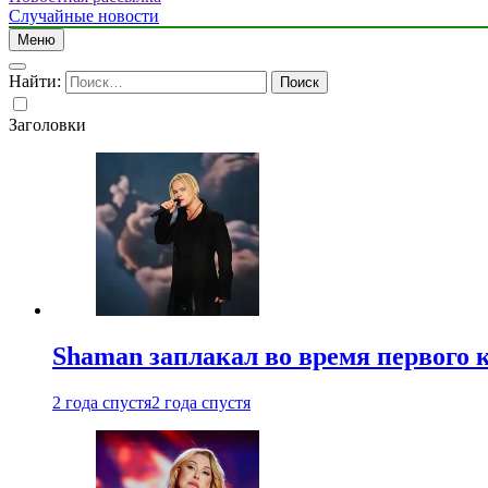
Случайные новости
Меню
Найти:
Заголовки
Shaman заплакал во время первого 
2 года спустя
2 года спустя