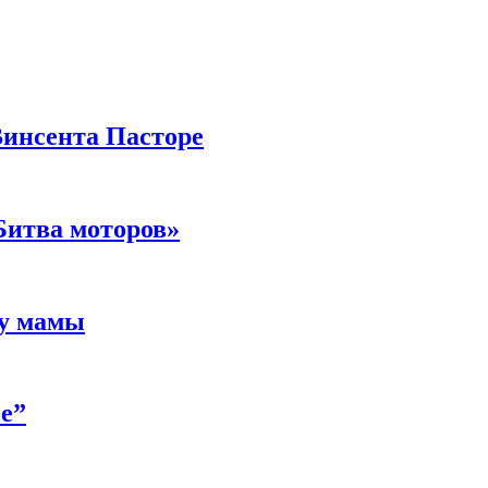
Винсента Пасторе
Битва моторов»
 у мамы
е”