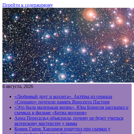
Перейти к содержимому
6 августа, 2026
«Любимый друг и коллега». Актёры из сериала
«Сопрано» почтили память Винсента Пасторе
«Это была маленькая жизнь». Юра Борисов рассказал о
съемках в фильме «Битва моторов»
Анна Пересильд объяснила, почему не будет учиться
актерскому мастерству у мамы
Комик Гарик Харламов пошутил про съемки у