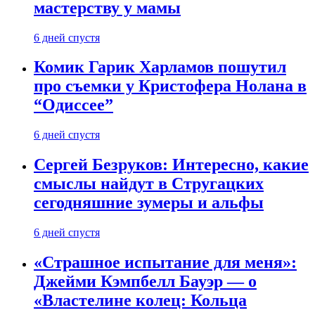
мастерству у мамы
6 дней спустя
Комик Гарик Харламов пошутил
про съемки у Кристофера Нолана в
“Одиссее”
6 дней спустя
Сергей Безруков: Интересно, какие
смыслы найдут в Стругацких
сегодняшние зумеры и альфы
6 дней спустя
«Страшное испытание для меня»:
Джейми Кэмпбелл Бауэр — о
«Властелине колец: Кольца