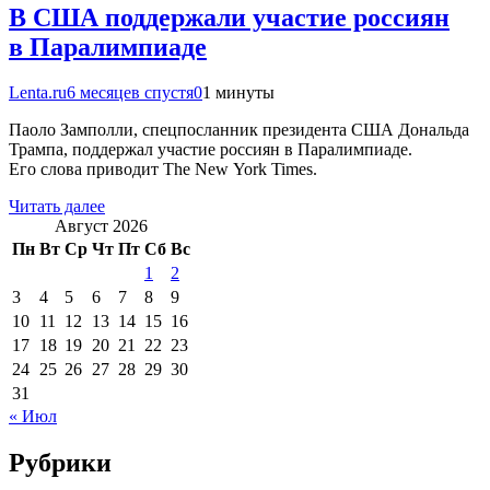
В США поддержали участие россиян
в Паралимпиаде
Lenta.ru
6 месяцев спустя
0
1 минуты
Паоло Замполли, спецпосланник президента США Дональда
Трампа, поддержал участие россиян в Паралимпиаде.
Его слова приводит The New York Times.
Читать далее
Август 2026
Пн
Вт
Ср
Чт
Пт
Сб
Вс
1
2
3
4
5
6
7
8
9
10
11
12
13
14
15
16
17
18
19
20
21
22
23
24
25
26
27
28
29
30
31
« Июл
Рубрики