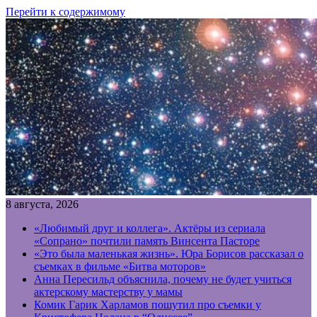
Перейти к содержимому
8 августа, 2026
«Любимый друг и коллега». Актёры из сериала
«Сопрано» почтили память Винсента Пасторе
«Это была маленькая жизнь». Юра Борисов рассказал о
съемках в фильме «Битва моторов»
Анна Пересильд объяснила, почему не будет учиться
актерскому мастерству у мамы
Комик Гарик Харламов пошутил про съемки у