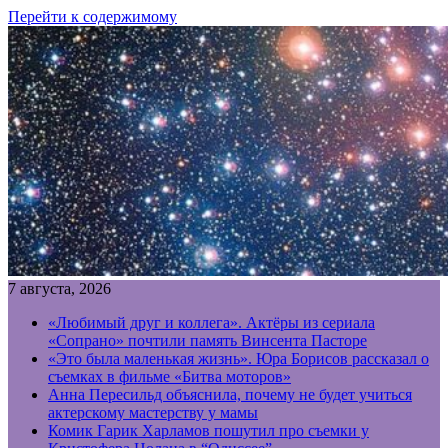
Перейти к содержимому
7 августа, 2026
«Любимый друг и коллега». Актёры из сериала
«Сопрано» почтили память Винсента Пасторе
«Это была маленькая жизнь». Юра Борисов рассказал о
съемках в фильме «Битва моторов»
Анна Пересильд объяснила, почему не будет учиться
актерскому мастерству у мамы
Комик Гарик Харламов пошутил про съемки у