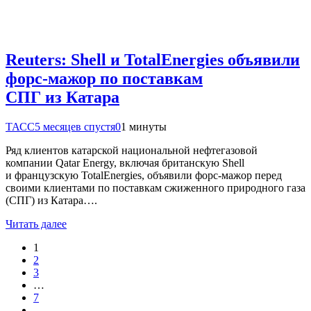
Reuters: Shell и TotalEnergies объявили
форс-мажор по поставкам
СПГ из Катара
ТАСС
5 месяцев спустя
0
1 минуты
Ряд клиентов катарской национальной нефтегазовой
компании Qatar Energy, включая британскую Shell
и французскую TotalEnergies, объявили форс-мажор перед
своими клиентами по поставкам сжиженного природного газа
(СПГ) из Катара….
Читать далее
1
2
3
…
7