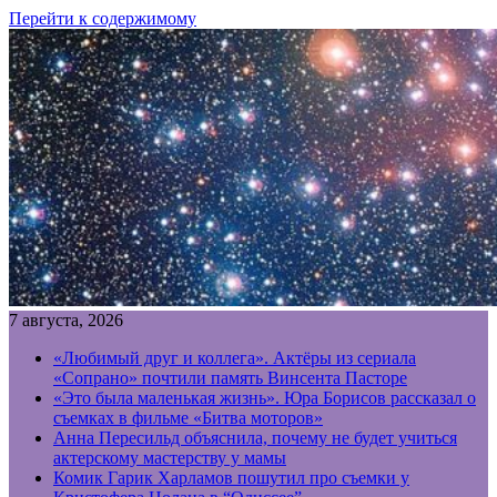
Перейти к содержимому
7 августа, 2026
«Любимый друг и коллега». Актёры из сериала
«Сопрано» почтили память Винсента Пасторе
«Это была маленькая жизнь». Юра Борисов рассказал о
съемках в фильме «Битва моторов»
Анна Пересильд объяснила, почему не будет учиться
актерскому мастерству у мамы
Комик Гарик Харламов пошутил про съемки у