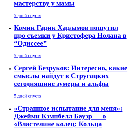
мастерству у мамы
5 дней спустя
Комик Гарик Харламов пошутил
про съемки у Кристофера Нолана в
“Одиссее”
5 дней спустя
Сергей Безруков: Интересно, какие
смыслы найдут в Стругацких
сегодняшние зумеры и альфы
5 дней спустя
«Страшное испытание для меня»:
Джейми Кэмпбелл Бауэр — о
«Властелине колец: Кольца