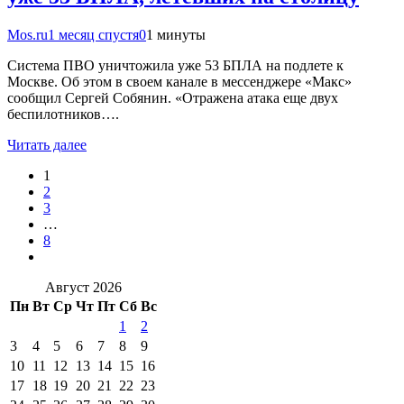
Mos.ru
1 месяц спустя
0
1 минуты
Система ПВО уничтожила уже 53 БПЛА на подлете к
Москве. Об этом в своем канале в мессенджере «Макс»
сообщил Сергей Собянин. «Отражена атака еще двух
беспилотников….
Читать далее
1
2
3
…
8
Август 2026
Пн
Вт
Ср
Чт
Пт
Сб
Вс
1
2
3
4
5
6
7
8
9
10
11
12
13
14
15
16
17
18
19
20
21
22
23