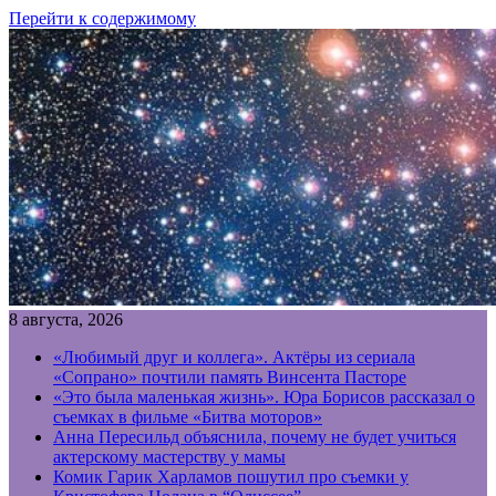
Перейти к содержимому
8 августа, 2026
«Любимый друг и коллега». Актёры из сериала
«Сопрано» почтили память Винсента Пасторе
«Это была маленькая жизнь». Юра Борисов рассказал о
съемках в фильме «Битва моторов»
Анна Пересильд объяснила, почему не будет учиться
актерскому мастерству у мамы
Комик Гарик Харламов пошутил про съемки у