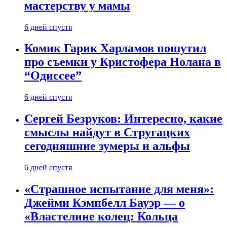
мастерству у мамы
6 дней спустя
Комик Гарик Харламов пошутил
про съемки у Кристофера Нолана в
“Одиссее”
6 дней спустя
Сергей Безруков: Интересно, какие
смыслы найдут в Стругацких
сегодняшние зумеры и альфы
6 дней спустя
«Страшное испытание для меня»:
Джейми Кэмпбелл Бауэр — о
«Властелине колец: Кольца