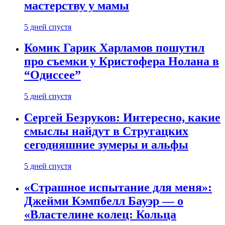
мастерству у мамы
5 дней спустя
Комик Гарик Харламов пошутил
про съемки у Кристофера Нолана в
“Одиссее”
5 дней спустя
Сергей Безруков: Интересно, какие
смыслы найдут в Стругацких
сегодняшние зумеры и альфы
5 дней спустя
«Страшное испытание для меня»:
Джейми Кэмпбелл Бауэр — о
«Властелине колец: Кольца