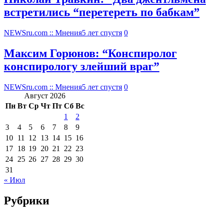
встретились “перетереть по бабкам”
NEWSru.com :: Мнения
5 лет спустя
0
Максим Горюнов: “Конспиролог
конспирологу злейший враг”
NEWSru.com :: Мнения
5 лет спустя
0
Август 2026
Пн
Вт
Ср
Чт
Пт
Сб
Вс
1
2
3
4
5
6
7
8
9
10
11
12
13
14
15
16
17
18
19
20
21
22
23
24
25
26
27
28
29
30
31
« Июл
Рубрики