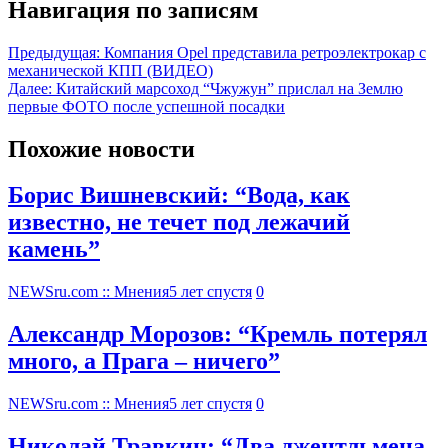
Навигация по записям
Предыдущая:
Компания Opel представила ретроэлектрокар с
механической КПП (ВИДЕО)
Далее:
Китайский марсоход “Чжужун” прислал на Землю
первые ФОТО после успешной посадки
Похожие новости
Борис Вишневский: “Вода, как
известно, не течет под лежачий
камень”
NEWSru.com :: Мнения
5 лет спустя
0
Александр Морозов: “Кремль потерял
много, а Прага – ничего”
NEWSru.com :: Мнения
5 лет спустя
0
Николай Травкин: “Два джентльмена