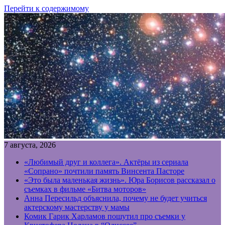
Перейти к содержимому
7 августа, 2026
«Любимый друг и коллега». Актёры из сериала
«Сопрано» почтили память Винсента Пасторе
«Это была маленькая жизнь». Юра Борисов рассказал о
съемках в фильме «Битва моторов»
Анна Пересильд объяснила, почему не будет учиться
актерскому мастерству у мамы
Комик Гарик Харламов пошутил про съемки у