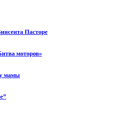
Винсента Пасторе
Битва моторов»
 у мамы
е”