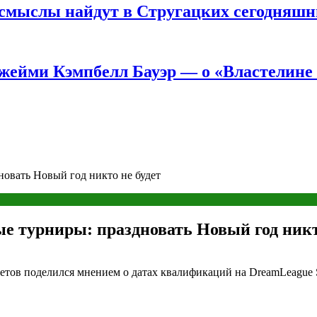
е смыслы найдут в Стругацких сегодняш
жейми Кэмпбелл Бауэр — о «Властелине 
новать Новый год никто не будет
ые турниры: праздновать Новый год никт
бетов поделился мнением о датах квалификаций на DreamLeague 