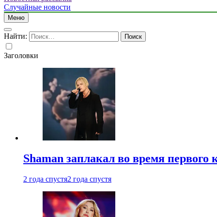
Случайные новости
Меню
Найти:
Заголовки
Shaman заплакал во время первого 
2 года спустя
2 года спустя