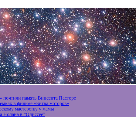
» почтили память Винсента Пасторе
ъемках в фильме «Битва моторов»
ерскому мастерству у мамы
а Нолана в “Одиссее”