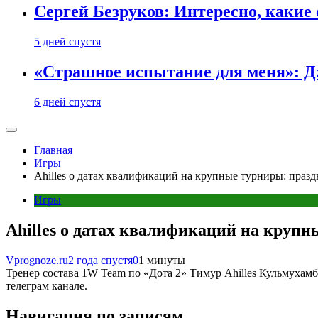
Сергей Безруков: Интересно, каки
5 дней спустя
«Страшное испытание для меня»: Д
6 дней спустя
Главная
Игры
Ahilles о датах квалификаций на крупные турниры: празд
Игры
Ahilles о датах квалификаций на крупн
Vprognoze.ru
2 года спустя
0
1 минуты
Тренер состава 1W Team по «Дота 2» Тимур Ahilles Кульмухам
телеграм канале.
Навигация по записям