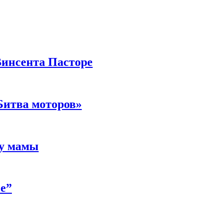
Винсента Пасторе
Битва моторов»
 у мамы
е”