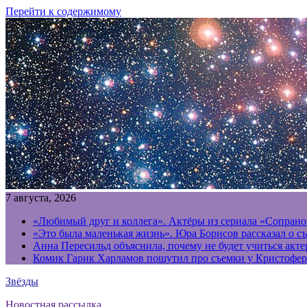
Перейти к содержимому
7 августа, 2026
«Любимый друг и коллега». Актёры из сериала «Сопрано
«Это была маленькая жизнь». Юра Борисов рассказал о с
Анна Пересильд объяснила, почему не будет учиться акт
Комик Гарик Харламов пошутил про съемки у Кристофер
Звёзды
Новостная рассылка