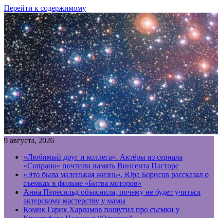
Перейти к содержимому
9 августа, 2026
«Любимый друг и коллега». Актёры из сериала
«Сопрано» почтили память Винсента Пасторе
«Это была маленькая жизнь». Юра Борисов рассказал о
съемках в фильме «Битва моторов»
Анна Пересильд объяснила, почему не будет учиться
актерскому мастерству у мамы
Комик Гарик Харламов пошутил про съемки у