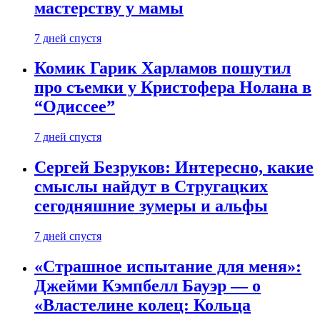
мастерству у мамы
7 дней спустя
Комик Гарик Харламов пошутил
про съемки у Кристофера Нолана в
“Одиссее”
7 дней спустя
Сергей Безруков: Интересно, какие
смыслы найдут в Стругацких
сегодняшние зумеры и альфы
7 дней спустя
«Страшное испытание для меня»:
Джейми Кэмпбелл Бауэр — о
«Властелине колец: Кольца