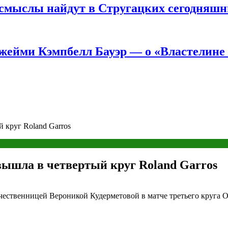
е смыслы найдут в Стругацких сегодняш
жейми Кэмпбелл Бауэр — о «Властелине 
 круг Roland Garros
вышла в четвертый круг Roland Garros
чественницей Вероникой Кудерметовой в матче третьего круга О