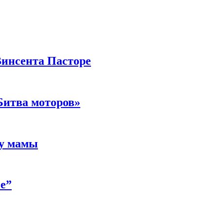
Винсента Пасторе
Битва моторов»
 у мамы
е”