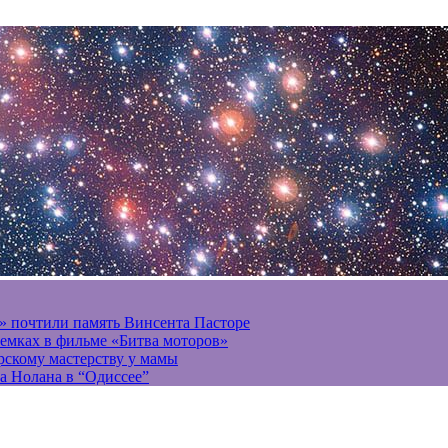
» почтили память Винсента Пасторе
ъемках в фильме «Битва моторов»
ерскому мастерству у мамы
а Нолана в “Одиссее”