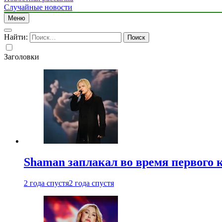
Случайные новости
Меню
Найти:
Заголовки
Shaman заплакал во время первого 
2 года спустя
2 года спустя