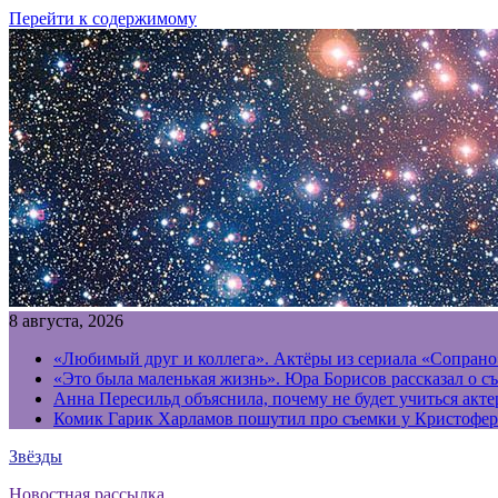
Перейти к содержимому
8 августа, 2026
«Любимый друг и коллега». Актёры из сериала «Сопрано
«Это была маленькая жизнь». Юра Борисов рассказал о с
Анна Пересильд объяснила, почему не будет учиться акт
Комик Гарик Харламов пошутил про съемки у Кристофер
Звёзды
Новостная рассылка