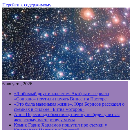
Перейти к содержимому
6 августа, 2026
«Любимый друг и коллега». Актёры из сериала
«Сопрано» почтили память Винсента Пасторе
«Это была маленькая жизнь». Юра Борисов рассказал о
съемках в фильме «Битва моторов»
Анна Пересильд объяснила, почему не будет учиться
актерскому мастерству у мамы
Комик Гарик Харламов пошутил про съемки у