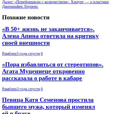
Далее:
«Переборщили с количеством». Хирург — о пластике
Дженнифер Лоуренс
Похожие новости
«В 50+ жизнь не заканчивается».
Алена Апина ответила на критику
своей внешности
Рамблер
3 года спустя
0
«Пора избавляться от стереотипов».
Агата Муцениеце откровенно
рассказала о работе в кабаре
Рамблер
3 года спустя
0
Певица Катя Семенова простила
бывшего мужа, который изменял
ей в браке