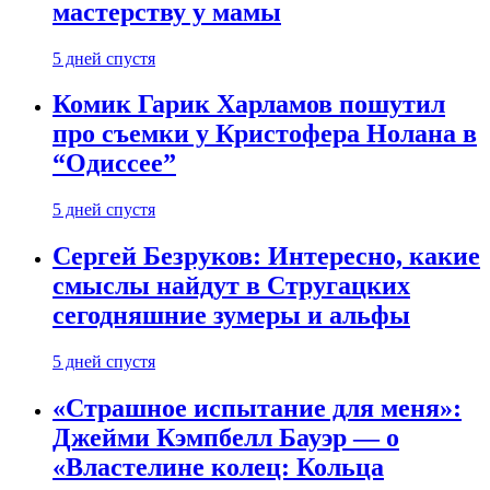
мастерству у мамы
5 дней спустя
Комик Гарик Харламов пошутил
про съемки у Кристофера Нолана в
“Одиссее”
5 дней спустя
Сергей Безруков: Интересно, какие
смыслы найдут в Стругацких
сегодняшние зумеры и альфы
5 дней спустя
«Страшное испытание для меня»:
Джейми Кэмпбелл Бауэр — о
«Властелине колец: Кольца