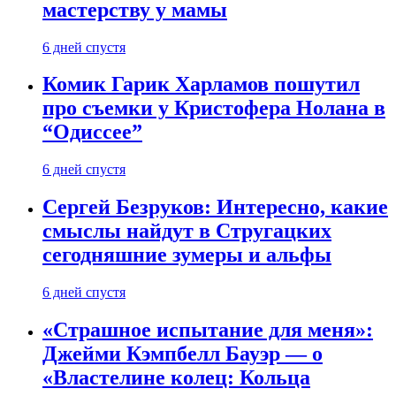
мастерству у мамы
6 дней спустя
Комик Гарик Харламов пошутил
про съемки у Кристофера Нолана в
“Одиссее”
6 дней спустя
Сергей Безруков: Интересно, какие
смыслы найдут в Стругацких
сегодняшние зумеры и альфы
6 дней спустя
«Страшное испытание для меня»:
Джейми Кэмпбелл Бауэр — о
«Властелине колец: Кольца