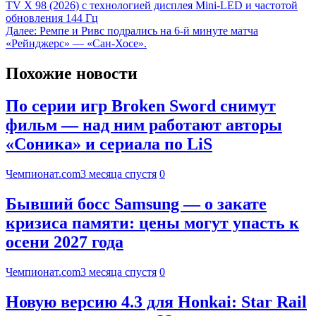
TV X 98 (2026) с технологией дисплея Mini-LED и частотой
обновления 144 Гц
Далее:
Ремпе и Ривс подрались на 6-й минуте матча
«Рейнджерс» — «Сан-Хосе».
Похожие новости
По серии игр Broken Sword снимут
фильм — над ним работают авторы
«Соника» и сериала по LiS
Чемпионат.com
3 месяца спустя
0
Бывший босс Samsung — о закате
кризиса памяти: цены могут упасть к
осени 2027 года
Чемпионат.com
3 месяца спустя
0
Новую версию 4.3 для Honkai: Star Rail