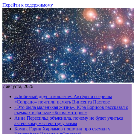
Перейти к содержимому
7 августа, 2026
«Любимый друг и коллега». Актёры из сериала
«Сопрано» почтили память Винсента Пасторе
«Это была маленькая жизнь». Юра Борисов рассказал о
съемках в фильме «Битва моторов»
Анна Пересильд объяснила, почему не будет учиться
актерскому мастерству у мамы
Комик Гарик Харламов пошутил про съемки у