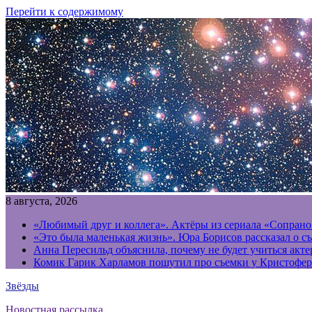
Перейти к содержимому
8 августа, 2026
«Любимый друг и коллега». Актёры из сериала «Сопрано
«Это была маленькая жизнь». Юра Борисов рассказал о с
Анна Пересильд объяснила, почему не будет учиться акт
Комик Гарик Харламов пошутил про съемки у Кристофер
Звёзды
Новостная рассылка