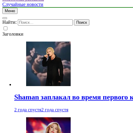
Случайные новости
Меню
Найти:
Заголовки
Shaman заплакал во время первого 
2 года спустя
2 года спустя