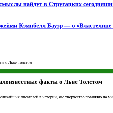
е смыслы найдут в Стругацких сегодняш
жейми Кэмпбелл Бауэр — о «Властелине 
ты о Льве Толстом
малоизвестные факты о Льве Толстом
 величайших писателей в истории, чье творчество повлияло на м