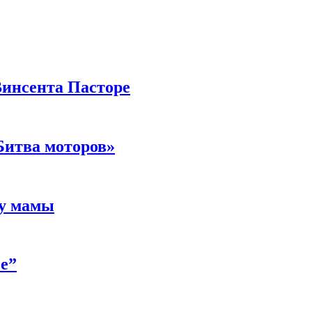
Винсента Пасторе
Битва моторов»
 у мамы
е”