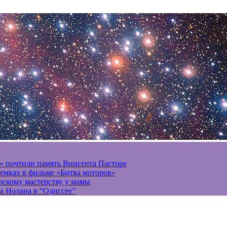
» почтили память Винсента Пасторе
ъемках в фильме «Битва моторов»
ерскому мастерству у мамы
а Нолана в “Одиссее”