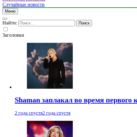
Случайные новости
Меню
Найти:
Заголовки
Shaman заплакал во время первого 
2 года спустя
2 года спустя