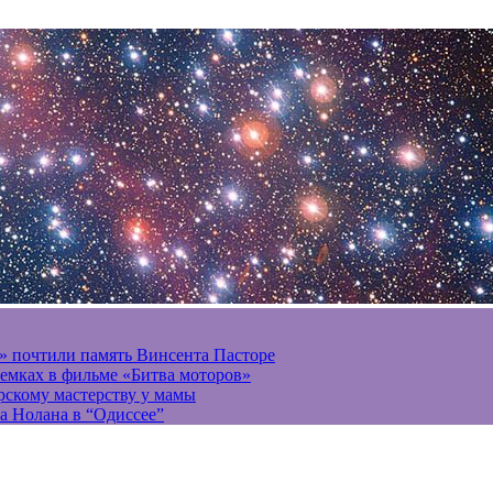
» почтили память Винсента Пасторе
ъемках в фильме «Битва моторов»
ерскому мастерству у мамы
а Нолана в “Одиссее”