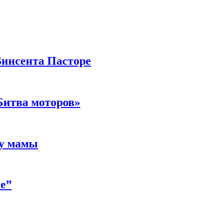
Винсента Пасторе
Битва моторов»
 у мамы
е”