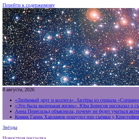
Перейти к содержимому
8 августа, 2026
«Любимый друг и коллега». Актёры из сериала «Сопрано
«Это была маленькая жизнь». Юра Борисов рассказал о с
Анна Пересильд объяснила, почему не будет учиться акт
Комик Гарик Харламов пошутил про съемки у Кристофер
Звёзды
Новостная рассылка