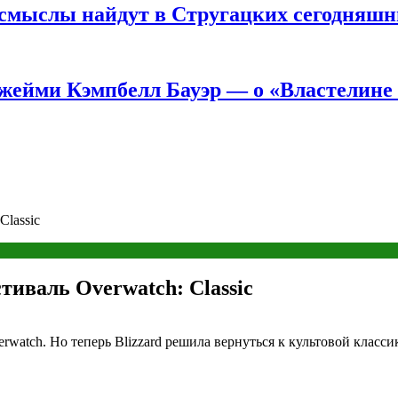
е смыслы найдут в Стругацких сегодняш
жейми Кэмпбелл Бауэр — о «Властелине 
Classic
тиваль Overwatch: Classic
watch. Но теперь Blizzard решила вернуться к культовой класси