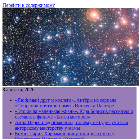
Перейти к содержимому
8 августа, 2026
«Любимый друг и коллега». Актёры из сериала
«Сопрано» почтили память Винсента Пасторе
«Это была маленькая жизнь». Юра Борисов рассказал о
съемках в фильме «Битва моторов»
Анна Пересильд объяснила, почему не будет учиться
актерскому мастерству у мамы
Комик Гарик Харламов пошутил про съемки у