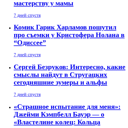
мастерству у мамы
7 дней спустя
Комик Гарик Харламов пошутил
про съемки у Кристофера Нолана в
“Одиссее”
7 дней спустя
Сергей Безруков: Интересно, какие
смыслы найдут в Стругацких
сегодняшние зумеры и альфы
7 дней спустя
«Страшное испытание для меня»:
Джейми Кэмпбелл Бауэр — о
«Властелине колец: Кольца