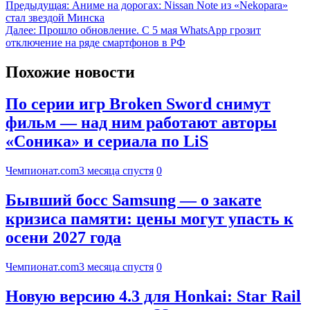
Предыдущая:
Аниме на дорогах: Nissan Note из «Nekopara»
стал звездой Минска
Далее:
Прошло обновление. С 5 мая WhatsApp грозит
отключение на ряде смартфонов в РФ
Похожие новости
По серии игр Broken Sword снимут
фильм — над ним работают авторы
«Соника» и сериала по LiS
Чемпионат.com
3 месяца спустя
0
Бывший босс Samsung — о закате
кризиса памяти: цены могут упасть к
осени 2027 года
Чемпионат.com
3 месяца спустя
0
Новую версию 4.3 для Honkai: Star Rail