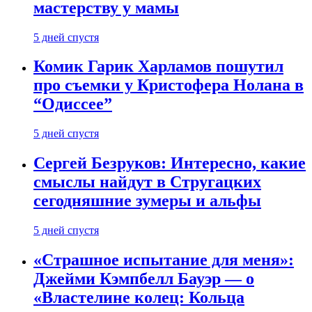
мастерству у мамы
5 дней спустя
Комик Гарик Харламов пошутил
про съемки у Кристофера Нолана в
“Одиссее”
5 дней спустя
Сергей Безруков: Интересно, какие
смыслы найдут в Стругацких
сегодняшние зумеры и альфы
5 дней спустя
«Страшное испытание для меня»:
Джейми Кэмпбелл Бауэр — о
«Властелине колец: Кольца