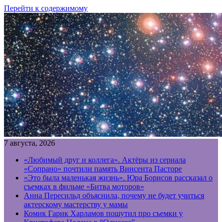
Перейти к содержимому
7 августа, 2026
«Любимый друг и коллега». Актёры из сериала
«Сопрано» почтили память Винсента Пасторе
«Это была маленькая жизнь». Юра Борисов рассказал о
съемках в фильме «Битва моторов»
Анна Пересильд объяснила, почему не будет учиться
актерскому мастерству у мамы
Комик Гарик Харламов пошутил про съемки у