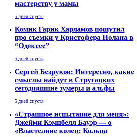
мастерству у мамы
5 дней спустя
Комик Гарик Харламов пошутил
про съемки у Кристофера Нолана в
“Одиссее”
5 дней спустя
Сергей Безруков: Интересно, какие
смыслы найдут в Стругацких
сегодняшние зумеры и альфы
5 дней спустя
«Страшное испытание для меня»:
Джейми Кэмпбелл Бауэр — о
«Властелине колец: Кольца