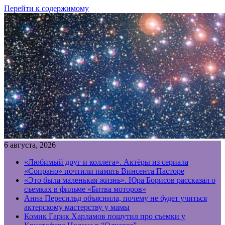
Перейти к содержимому
6 августа, 2026
«Любимый друг и коллега». Актёры из сериала
«Сопрано» почтили память Винсента Пасторе
«Это была маленькая жизнь». Юра Борисов рассказал о
съемках в фильме «Битва моторов»
Анна Пересильд объяснила, почему не будет учиться
актерскому мастерству у мамы
Комик Гарик Харламов пошутил про съемки у