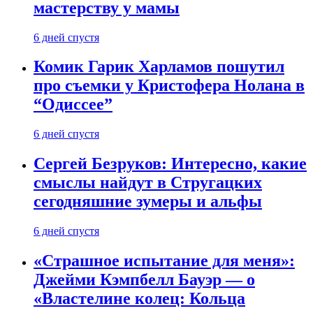
мастерству у мамы
6 дней спустя
Комик Гарик Харламов пошутил
про съемки у Кристофера Нолана в
“Одиссее”
6 дней спустя
Сергей Безруков: Интересно, какие
смыслы найдут в Стругацких
сегодняшние зумеры и альфы
6 дней спустя
«Страшное испытание для меня»:
Джейми Кэмпбелл Бауэр — о
«Властелине колец: Кольца