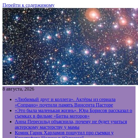
Перейти к содержимому
8 августа, 2026
«Любимый друг и коллега». Актёры из сериала
«Сопрано» почтили память Винсента Пасторе
«Это была маленькая жизнь». Юра Борисов рассказал о
съемках в фильме «Битва моторов»
Анна Пересильд объяснила, почему не будет учиться
актерскому мастерству у мамы
Комик Гарик Харламов пошутил про съемки у