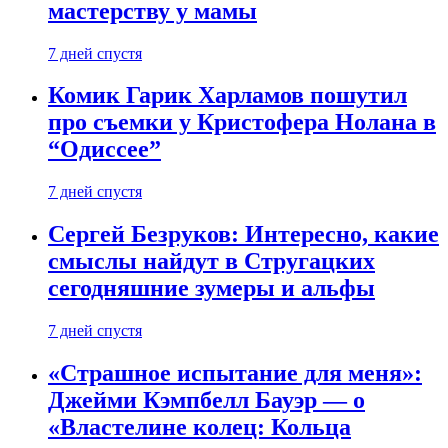
мастерству у мамы
7 дней спустя
Комик Гарик Харламов пошутил
про съемки у Кристофера Нолана в
“Одиссее”
7 дней спустя
Сергей Безруков: Интересно, какие
смыслы найдут в Стругацких
сегодняшние зумеры и альфы
7 дней спустя
«Страшное испытание для меня»:
Джейми Кэмпбелл Бауэр — о
«Властелине колец: Кольца