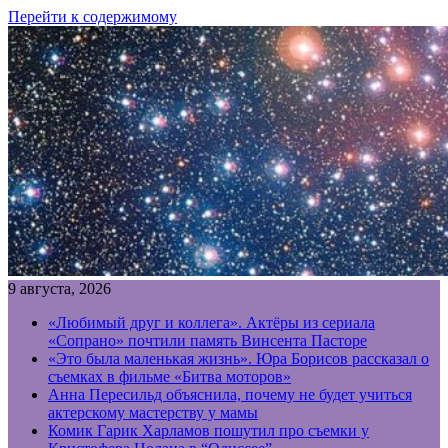
Перейти к содержимому
9 августа, 2026
«Любимый друг и коллега». Актёры из сериала
«Сопрано» почтили память Винсента Пасторе
«Это была маленькая жизнь». Юра Борисов рассказал о
съемках в фильме «Битва моторов»
Анна Пересильд объяснила, почему не будет учиться
актерскому мастерству у мамы
Комик Гарик Харламов пошутил про съемки у