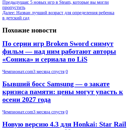
Предыдущая:
5 новых игр в Steam, которые вы могли
пропустить
Далее:
Назван лучший возраст для определения ребенка
в детский сад
Похожие новости
По серии игр Broken Sword снимут
фильм — над ним работают авторы
«Соника» и сериала по LiS
Чемпионат.com
3 месяца спустя
0
Бывший босс Samsung — о закате
кризиса памяти: цены могут упасть к
осени 2027 года
Чемпионат.com
3 месяца спустя
0
Новую версию 4.3 для Honkai: Star Rail