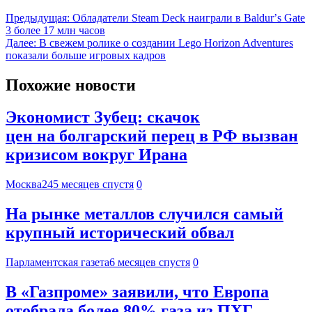
Предыдущая:
Обладатели Steam Deck наиграли в Baldurʼs Gate
3 более 17 млн часов
Далее:
В свежем ролике о создании Lego Horizon Adventures
показали больше игровых кадров
Похожие новости
Экономист Зубец: скачок
цен на болгарский перец в РФ вызван
кризисом вокруг Ирана
Москва24
5 месяцев спустя
0
На рынке металлов случился самый
крупный исторический обвал
Парламентская газета
6 месяцев спустя
0
В «Газпроме» заявили, что Европа
отобрала более 80% газа из ПХГ