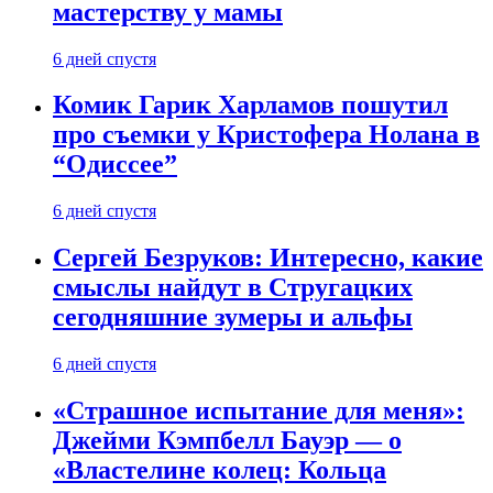
мастерству у мамы
6 дней спустя
Комик Гарик Харламов пошутил
про съемки у Кристофера Нолана в
“Одиссее”
6 дней спустя
Сергей Безруков: Интересно, какие
смыслы найдут в Стругацких
сегодняшние зумеры и альфы
6 дней спустя
«Страшное испытание для меня»:
Джейми Кэмпбелл Бауэр — о
«Властелине колец: Кольца