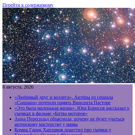
Перейти к содержимому
8 августа, 2026
«Любимый друг и коллега». Актёры из сериала
«Сопрано» почтили память Винсента Пасторе
«Это была маленькая жизнь». Юра Борисов рассказал о
съемках в фильме «Битва моторов»
Анна Пересильд объяснила, почему не будет учиться
актерскому мастерству у мамы
Комик Гарик Харламов пошутил про съемки у