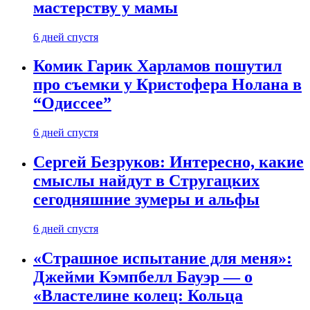
мастерству у мамы
6 дней спустя
Комик Гарик Харламов пошутил
про съемки у Кристофера Нолана в
“Одиссее”
6 дней спустя
Сергей Безруков: Интересно, какие
смыслы найдут в Стругацких
сегодняшние зумеры и альфы
6 дней спустя
«Страшное испытание для меня»:
Джейми Кэмпбелл Бауэр — о
«Властелине колец: Кольца