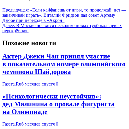
Предыдущая:
«Если кайфанешь от игры, то продолжай, нет —
заканчивай играть». Виталий Фридзон дал совет Артему
Дзюбе при переходе в «Акрон»
Далее:
В Москве появятся несколько новых турбокольцевых
перекрёстков
Похожие новости
Актер Джеки Чан принял участие
в показательном номере олимпийского
чемпиона Шайдорова
Газета.Ru
6 месяцев спустя
0
«Психологически неустойчив»:
дед Малинина о провале фигуриста
на Олимпиаде
Газета.Ru
6 месяцев спустя
0