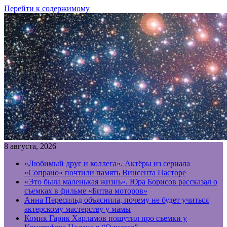
Перейти к содержимому
8 августа, 2026
«Любимый друг и коллега». Актёры из сериала
«Сопрано» почтили память Винсента Пасторе
«Это была маленькая жизнь». Юра Борисов рассказал о
съемках в фильме «Битва моторов»
Анна Пересильд объяснила, почему не будет учиться
актерскому мастерству у мамы
Комик Гарик Харламов пошутил про съемки у