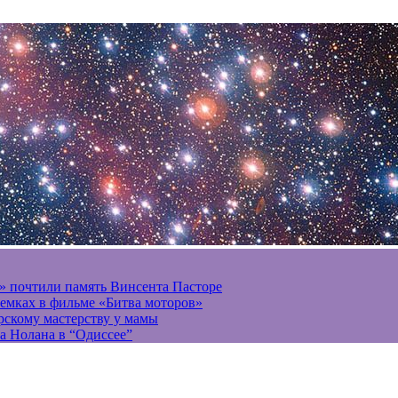
» почтили память Винсента Пасторе
ъемках в фильме «Битва моторов»
ерскому мастерству у мамы
а Нолана в “Одиссее”