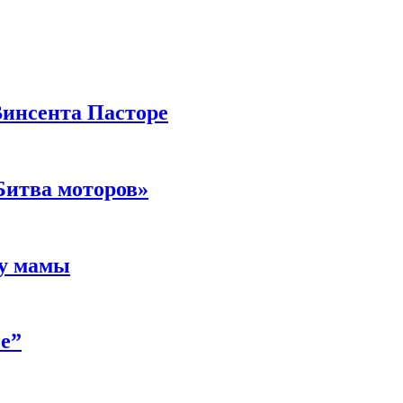
Винсента Пасторе
Битва моторов»
 у мамы
е”