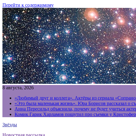
Перейти к содержимому
8 августа, 2026
«Любимый друг и коллега». Актёры из сериала «Сопрано
«Это была маленькая жизнь». Юра Борисов рассказал о с
Анна Пересильд объяснила, почему не будет учиться акт
Комик Гарик Харламов пошутил про съемки у Кристофер
Звёзды
Новостная рассылка