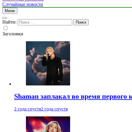
Случайные новости
Меню
Найти:
Заголовки
Shaman заплакал во время первого 
2 года спустя
2 года спустя