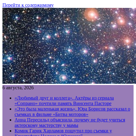
Перейти к содержимому
6 августа, 2026
«Любимый друг и коллега». Актёры из сериала
«Сопрано» почтили память Винсента Пасторе
«Это была маленькая жизнь». Юра Борисов рассказал о
съемках в фильме «Битва моторов»
Анна Пересильд объяснила, почему не будет учиться
актерскому мастерству у мамы
Комик Гарик Харламов пошутил про съемки у