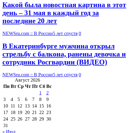
Какой была новостная картина в этот
день – 31 мая в каждый год за
последние 20 лет
NEWSru.com :: В России
5 лет спустя
0
В Екатеринбурге мужчина открыл
стрельбу с балкона, ранены девочка и
сотрудник Росгвардии (ВИДЕО)
NEWSru.com :: В России
5 лет спустя
0
Август 2026
Пн
Вт
Ср
Чт
Пт
Сб
Вс
1
2
3
4
5
6
7
8
9
10
11
12
13
14
15
16
17
18
19
20
21
22
23
24
25
26
27
28
29
30
31
« Июл