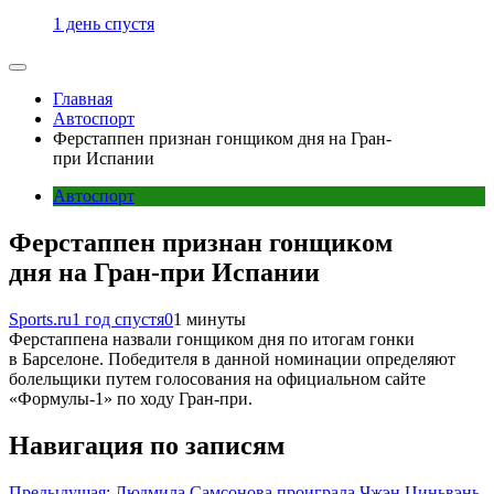
1 день спустя
Главная
Автоспорт
Ферстаппен признан гонщиком дня на Гран-
при Испании
Автоспорт
Ферстаппен признан гонщиком
дня на Гран-при Испании
Sports.ru
1 год спустя
0
1 минуты
Ферстаппена назвали гонщиком дня по итогам гонки
в Барселоне. Победителя в данной номинации определяют
болельщики путем голосования на официальном сайте
«Формулы-1» по ходу Гран-при.
Навигация по записям
Предыдущая:
Людмила Самсонова проиграла Чжэн Циньвэнь