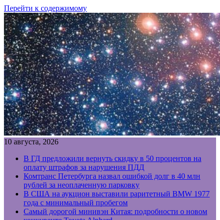
Перейти к содержимому
10 августа, 2026
В ГД предложили вернуть скидку в 50 процентов на
оплату штрафов за нарушения ПДД
Комтранс Петербурга назвал ошибкой долг в 40 млн
рублей за неоплаченную парковку
В США на аукцион выставили раритетный BMW 1977
года с минимальный пробегом
Самый дорогой минивэн Китая: подробности о новом