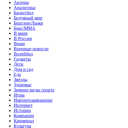
Актеры
Аналитика
Баскетбол
Безумный мир
Биатлон/Лыжи
Бокс/MMA
В мире
В России
Вещи
Военные новости
Волейбол
Гаджеты
Дети
Дом и сад
Еда
Звёзды
Здоровье
Зимние виды спорта
Игры
Импортозамещение
Интернет
Истории
Компании
Криминал
Культура