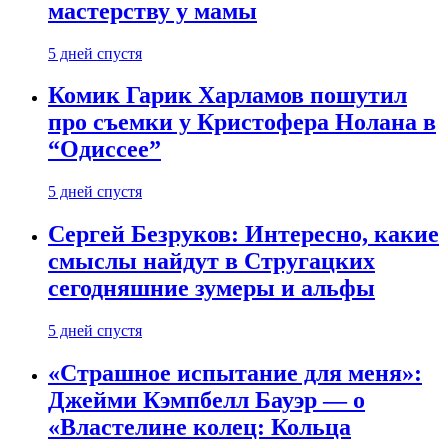
мастерству у мамы
5 дней спустя
Комик Гарик Харламов пошутил
про съемки у Кристофера Нолана в
“Одиссее”
5 дней спустя
Сергей Безруков: Интересно, какие
смыслы найдут в Стругацких
сегодняшние зумеры и альфы
5 дней спустя
«Страшное испытание для меня»:
Джейми Кэмпбелл Бауэр — о
«Властелине колец: Кольца