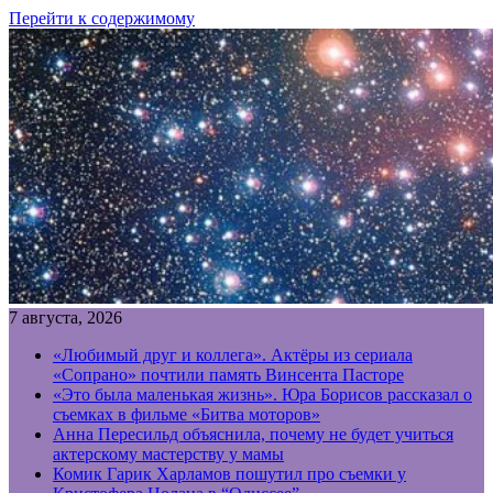
Перейти к содержимому
7 августа, 2026
«Любимый друг и коллега». Актёры из сериала
«Сопрано» почтили память Винсента Пасторе
«Это была маленькая жизнь». Юра Борисов рассказал о
съемках в фильме «Битва моторов»
Анна Пересильд объяснила, почему не будет учиться
актерскому мастерству у мамы
Комик Гарик Харламов пошутил про съемки у