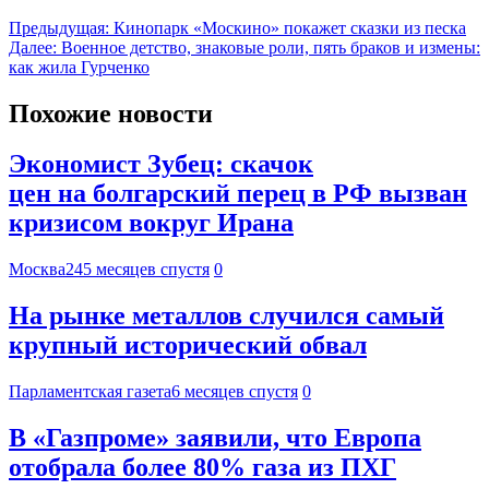
Предыдущая:
Кинопарк «Москино» покажет сказки из песка
Далее:
Военное детство, знаковые роли, пять браков и измены:
как жила Гурченко
Похожие новости
Экономист Зубец: скачок
цен на болгарский перец в РФ вызван
кризисом вокруг Ирана
Москва24
5 месяцев спустя
0
На рынке металлов случился самый
крупный исторический обвал
Парламентская газета
6 месяцев спустя
0
В «Газпроме» заявили, что Европа
отобрала более 80% газа из ПХГ