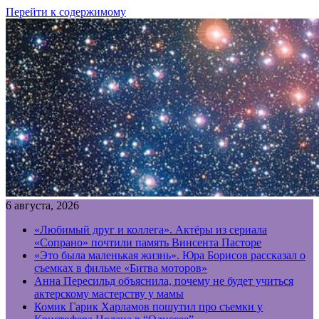
Перейти к содержимому
6 августа, 2026
«Любимый друг и коллега». Актёры из сериала
«Сопрано» почтили память Винсента Пасторе
«Это была маленькая жизнь». Юра Борисов рассказал о
съемках в фильме «Битва моторов»
Анна Пересильд объяснила, почему не будет учиться
актерскому мастерству у мамы
Комик Гарик Харламов пошутил про съемки у