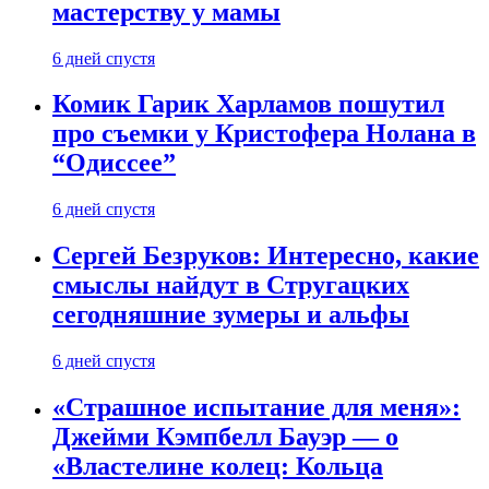
мастерству у мамы
6 дней спустя
Комик Гарик Харламов пошутил
про съемки у Кристофера Нолана в
“Одиссее”
6 дней спустя
Сергей Безруков: Интересно, какие
смыслы найдут в Стругацких
сегодняшние зумеры и альфы
6 дней спустя
«Страшное испытание для меня»:
Джейми Кэмпбелл Бауэр — о
«Властелине колец: Кольца