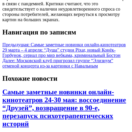
в связи с пандемией. Критики считают, что это
свидетельствует о наличии неудовлетворенного спроса со
стороны потребителей, желающих вернуться к просмотру
картин на больших экранах.
Навигация по записям
Предыдущая:
Самые заметные новинки онлайн-кинотеатров
29 марта – 4 апреля: “Душа” студии Pixar, новый Конёк-
Горбунок, сериал про мир вебкама, криминальный Бостон
Далее:
Московский клуб пригрозил группе “Элизиум”
отменой концерта из-за картинки с Навальным
Похожие новости
Самые заметные новинки онлайн-
кинотеатров 24-30 мая: воссоединение
“Друзей”, возвращение в 90-е,
перезапуск психотерапевтических
историй