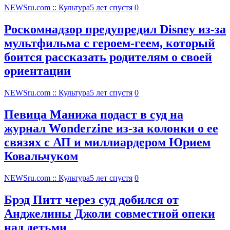
NEWSru.com :: Культура
5 лет спустя
0
Роскомнадзор предупредил Disney из-за
мультфильма c героем-геем, который
боится рассказать родителям о своей
ориентации
NEWSru.com :: Культура
5 лет спустя
0
Певица Манижа подаст в суд на
журнал Wonderzine из-за колонки о ее
связях с АП и миллиардером Юрием
Ковальчуком
NEWSru.com :: Культура
5 лет спустя
0
Брэд Питт через суд добился от
Анджелины Джоли совместной опеки
над детьми