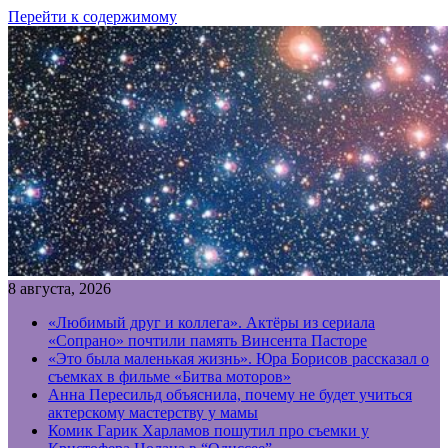
Перейти к содержимому
8 августа, 2026
«Любимый друг и коллега». Актёры из сериала
«Сопрано» почтили память Винсента Пасторе
«Это была маленькая жизнь». Юра Борисов рассказал о
съемках в фильме «Битва моторов»
Анна Пересильд объяснила, почему не будет учиться
актерскому мастерству у мамы
Комик Гарик Харламов пошутил про съемки у