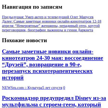
Навигация по записям
Предыдущая:
Умер актер и телеведущий Олег Марусев
Далее:
Самые заметные новинки онлайн-кинотеатров 12-18
апреля: “Невероятные” женщины, нерадивый отец, крутой
переговорщик, биографии лыжницы и гения Даркнета
Похожие новости
Самые заметные новинки онлайн-
кинотеатров 24-30 мая: воссоединение
“Друзей”, возвращение в 90-е,
перезапуск психотерапевтических
историй
NEWSru.com :: Культура
5 лет спустя
0
Роскомнадзор предупредил Disney из-за
мультфильма c героем-геем, который