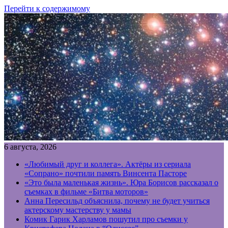
Перейти к содержимому
6 августа, 2026
«Любимый друг и коллега». Актёры из сериала
«Сопрано» почтили память Винсента Пасторе
«Это была маленькая жизнь». Юра Борисов рассказал о
съемках в фильме «Битва моторов»
Анна Пересильд объяснила, почему не будет учиться
актерскому мастерству у мамы
Комик Гарик Харламов пошутил про съемки у