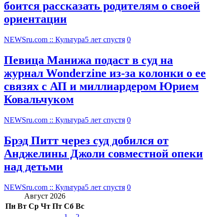
боится рассказать родителям о своей
ориентации
NEWSru.com :: Культура
5 лет спустя
0
Певица Манижа подаст в суд на
журнал Wonderzine из-за колонки о ее
связях с АП и миллиардером Юрием
Ковальчуком
NEWSru.com :: Культура
5 лет спустя
0
Брэд Питт через суд добился от
Анджелины Джоли совместной опеки
над детьми
NEWSru.com :: Культура
5 лет спустя
0
Август 2026
Пн
Вт
Ср
Чт
Пт
Сб
Вс
1
2