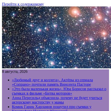
Перейти к содержимому
8 августа, 2026
«Любимый друг и коллега». Актёры из сериала
«Сопрано» почтили память Винсента Пасторе
«Это была маленькая жизнь». Юра Борисов рассказал о
съемках в фильме «Битва моторов»
Анна Пересильд объяснила, почему не будет учиться
актерскому мастерству у мамы
Комик Гарик Харламов пошутил про съемки у