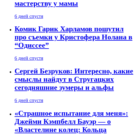
мастерству у мамы
6 дней спустя
Комик Гарик Харламов пошутил
про съемки у Кристофера Нолана в
“Одиссее”
6 дней спустя
Сергей Безруков: Интересно, какие
смыслы найдут в Стругацких
сегодняшние зумеры и альфы
6 дней спустя
«Страшное испытание для меня»:
Джейми Кэмпбелл Бауэр — о
«Властелине колец: Кольца