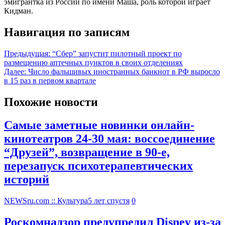
эмигрантка из России по имени Маша, роль которой играет
Кидман.
Навигация по записям
Предыдущая:
“Сбер” запустит пилотный проект по
размещению аптечных пунктов в своих отделениях
Далее:
Число фальшивых иностранных банкнот в РФ выросло
в 15 раз в первом квартале
Похожие новости
Самые заметные новинки онлайн-
кинотеатров 24-30 мая: воссоединение
“Друзей”, возвращение в 90-е,
перезапуск психотерапевтических
историй
NEWSru.com :: Культура
5 лет спустя
0
Роскомнадзор предупредил Disney из-за