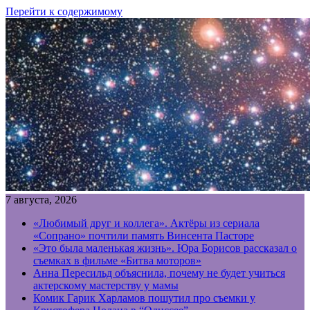
Перейти к содержимому
7 августа, 2026
«Любимый друг и коллега». Актёры из сериала
«Сопрано» почтили память Винсента Пасторе
«Это была маленькая жизнь». Юра Борисов рассказал о
съемках в фильме «Битва моторов»
Анна Пересильд объяснила, почему не будет учиться
актерскому мастерству у мамы
Комик Гарик Харламов пошутил про съемки у