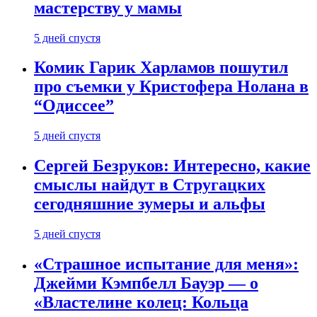
мастерству у мамы
5 дней спустя
Комик Гарик Харламов пошутил
про съемки у Кристофера Нолана в
“Одиссее”
5 дней спустя
Сергей Безруков: Интересно, какие
смыслы найдут в Стругацких
сегодняшние зумеры и альфы
5 дней спустя
«Страшное испытание для меня»:
Джейми Кэмпбелл Бауэр — о
«Властелине колец: Кольца