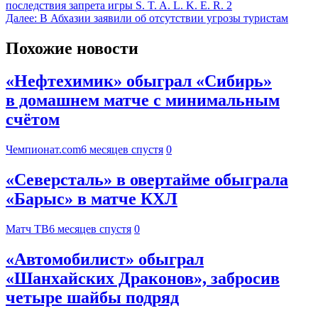
последствия запрета игры S. T. A. L. K. E. R. 2
Далее:
В Абхазии заявили об отсутствии угрозы туристам
Похожие новости
«Нефтехимик» обыграл «Сибирь»
в домашнем матче с минимальным
счётом
Чемпионат.com
6 месяцев спустя
0
«Северсталь» в овертайме обыграла
«Барыс» в матче КХЛ
Матч ТВ
6 месяцев спустя
0
«Автомобилист» обыграл
«Шанхайских Драконов», забросив
четыре шайбы подряд