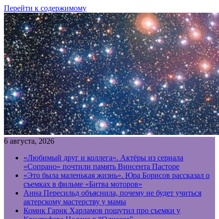
Перейти к содержимому
6 августа, 2026
«Любимый друг и коллега». Актёры из сериала
«Сопрано» почтили память Винсента Пасторе
«Это была маленькая жизнь». Юра Борисов рассказал о
съемках в фильме «Битва моторов»
Анна Пересильд объяснила, почему не будет учиться
актерскому мастерству у мамы
Комик Гарик Харламов пошутил про съемки у