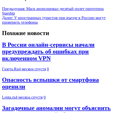
Предыдущая:
Маск анонсировал десятый полет прототипа
Starship
Далее:
У иностранных туристов при въезде в Россию могут
проверить телефоны
Похожие новости
В России онлайн-сервисы начали
предупреждать об ошибках при
включенном VPN
Газета.Ru
4 месяца спустя
0
Опасность вспышки от смартфона
оценили
Lenta.ru
4 месяца спустя
0
Загадочные аномалии могут объяснить