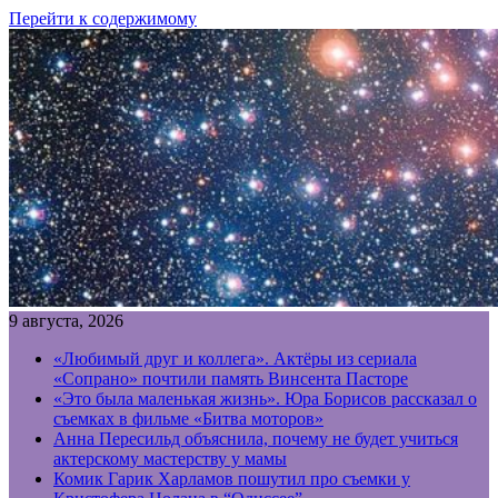
Перейти к содержимому
9 августа, 2026
«Любимый друг и коллега». Актёры из сериала
«Сопрано» почтили память Винсента Пасторе
«Это была маленькая жизнь». Юра Борисов рассказал о
съемках в фильме «Битва моторов»
Анна Пересильд объяснила, почему не будет учиться
актерскому мастерству у мамы
Комик Гарик Харламов пошутил про съемки у