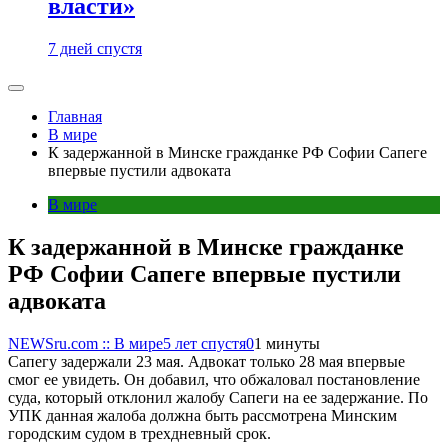
власти»
7 дней спустя
Главная
В мире
К задержанной в Минске гражданке РФ Софии Сапеге
впервые пустили адвоката
В мире
К задержанной в Минске гражданке
РФ Софии Сапеге впервые пустили
адвоката
NEWSru.com :: В мире
5 лет спустя
0
1 минуты
Сапегу задержали 23 мая. Адвокат только 28 мая впервые
смог ее увидеть. Он добавил, что обжаловал постановление
суда, который отклонил жалобу Сапеги на ее задержание. По
УПК данная жалоба должна быть рассмотрена Минским
городским судом в трехдневный срок.