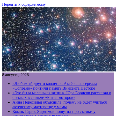
Перейти к содержимому
8 августа, 2026
«Любимый друг и коллега». Актёры из сериала
«Сопрано» почтили память Винсента Пасторе
«Это была маленькая жизнь». Юра Борисов рассказал о
съемках в фильме «Битва моторов»
Анна Пересильд объяснила, почему не будет учиться
актерскому мастерству у мамы
Комик Гарик Харламов пошутил про съемки у