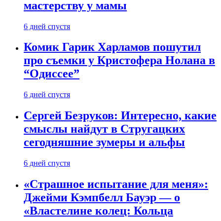
мастерству у мамы
6 дней спустя
Комик Гарик Харламов пошутил
про съемки у Кристофера Нолана в
“Одиссее”
6 дней спустя
Сергей Безруков: Интересно, какие
смыслы найдут в Стругацких
сегодняшние зумеры и альфы
6 дней спустя
«Страшное испытание для меня»:
Джейми Кэмпбелл Бауэр — о
«Властелине колец: Кольца