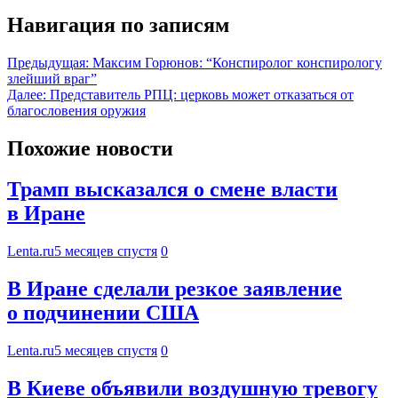
Навигация по записям
Предыдущая:
Максим Горюнов: “Конспиролог конспирологу
злейший враг”
Далее:
Представитель РПЦ: церковь может отказаться от
благословения оружия
Похожие новости
Трамп высказался о смене власти
в Иране
Lenta.ru
5 месяцев спустя
0
В Иране сделали резкое заявление
о подчинении США
Lenta.ru
5 месяцев спустя
0
В Киеве объявили воздушную тревогу