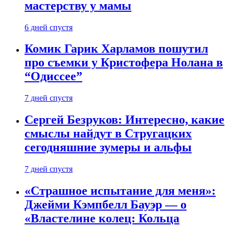
мастерству у мамы
6 дней спустя
Комик Гарик Харламов пошутил
про съемки у Кристофера Нолана в
“Одиссее”
7 дней спустя
Сергей Безруков: Интересно, какие
смыслы найдут в Стругацких
сегодняшние зумеры и альфы
7 дней спустя
«Страшное испытание для меня»:
Джейми Кэмпбелл Бауэр — о
«Властелине колец: Кольца