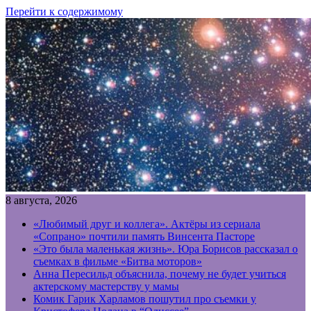
Перейти к содержимому
8 августа, 2026
«Любимый друг и коллега». Актёры из сериала
«Сопрано» почтили память Винсента Пасторе
«Это была маленькая жизнь». Юра Борисов рассказал о
съемках в фильме «Битва моторов»
Анна Пересильд объяснила, почему не будет учиться
актерскому мастерству у мамы
Комик Гарик Харламов пошутил про съемки у