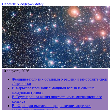
Перейти к содержимому
10 августа, 2026
Женщина-политик объявила о решении заморозить свои
яйцеклетки
В Харькове произошел мощный взрыв и слышна
воздушная тревога
В Сеуте прошла акция протеста из-за миграционного
кризиса
Во Франции высмеяли предложение запретить