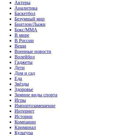
Актеры
Аналитика
Баскетбол
Безумный мир
Биатлон/Лыжи
Бокс/MMA
В мире
В России
Вещи
Военные новости
Волейбол
Гаджеты
Дети
Дом и сад
Еда
Звёзды
Здоровье
Зимние виды спорта
Игры
Импортозамещение
Интернет
Истории
Компании
Криминал
Культура