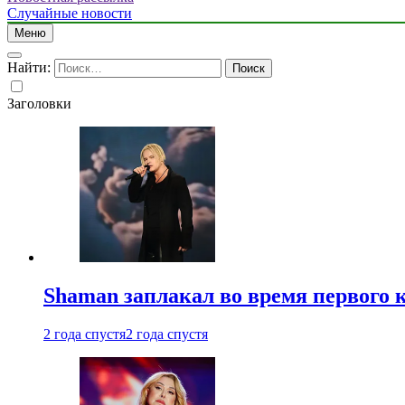
Случайные новости
Меню
Найти:
Заголовки
Shaman заплакал во время первого 
2 года спустя
2 года спустя