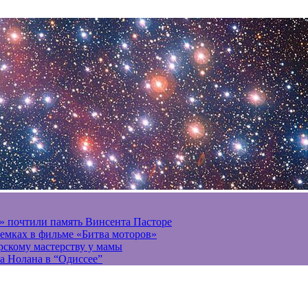
» почтили память Винсента Пасторе
ъемках в фильме «Битва моторов»
ерскому мастерству у мамы
а Нолана в “Одиссее”