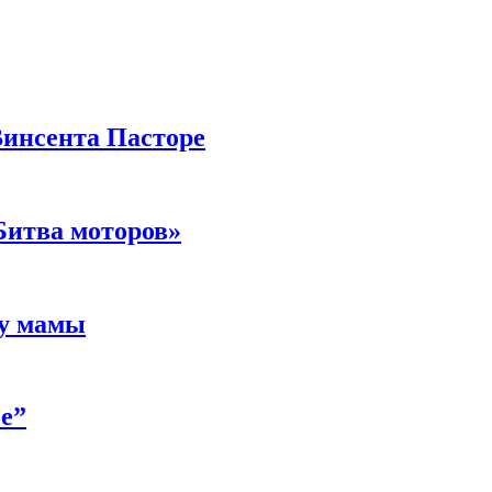
Винсента Пасторе
Битва моторов»
 у мамы
е”