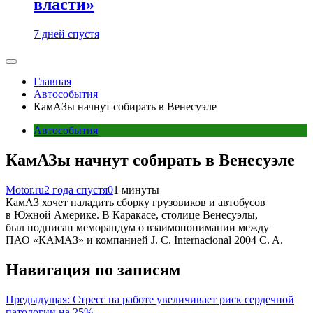
власти»
7 дней спустя
Главная
Автособытия
КамАЗы начнут собирать в Венесуэле
Автособытия
КамАЗы начнут собирать в Венесуэле
Motor.ru
2 года спустя
0
1 минуты
КамАЗ хочет наладить сборку грузовиков и автобусов
в Южной Америке. В Каракасе, столице Венесуэлы,
был подписан меморандум о взаимопонимании между
ПАО «КАМАЗ» и компанией J. C. Internacional 2004 C. A.
Навигация по записям
Предыдущая:
Стресс на работе увеличивает риск сердечной
патологии на 25%