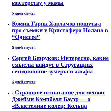
мастерству у мамы
6 дней спустя
Комик Гарик Харламов пошутил
про съемки у Кристофера Нолана в
“Одиссее”
6 дней спустя
Сергей Безруков: Интересно, какие
смыслы найдут в Стругацких
сегодняшние зумеры и альфы
6 дней спустя
«Страшное испытание для меня»:
Джейми Кэмпбелл Бауэр — о
«Властелине колец: Кольца