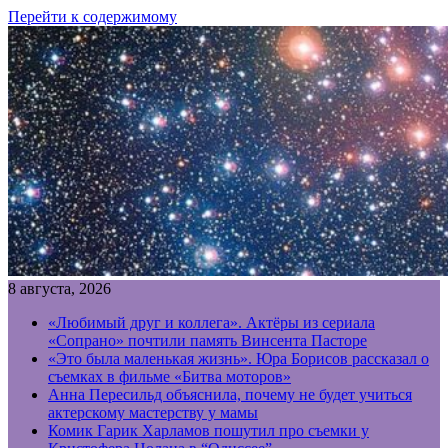
Перейти к содержимому
8 августа, 2026
«Любимый друг и коллега». Актёры из сериала
«Сопрано» почтили память Винсента Пасторе
«Это была маленькая жизнь». Юра Борисов рассказал о
съемках в фильме «Битва моторов»
Анна Пересильд объяснила, почему не будет учиться
актерскому мастерству у мамы
Комик Гарик Харламов пошутил про съемки у