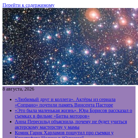
Перейти к содержимому
8 августа, 2026
«Любимый друг и коллега». Актёры из сериала
«Сопрано» почтили память Винсента Пасторе
«Это была маленькая жизнь». Юра Борисов рассказал о
съемках в фильме «Битва моторов»
Анна Пересильд объяснила, почему не будет учиться
актерскому мастерству у мамы
Комик Гарик Харламов пошутил про съемки у