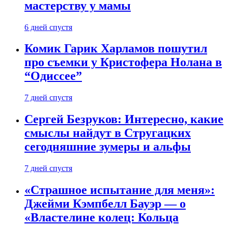
мастерству у мамы
6 дней спустя
Комик Гарик Харламов пошутил
про съемки у Кристофера Нолана в
“Одиссее”
7 дней спустя
Сергей Безруков: Интересно, какие
смыслы найдут в Стругацких
сегодняшние зумеры и альфы
7 дней спустя
«Страшное испытание для меня»:
Джейми Кэмпбелл Бауэр — о
«Властелине колец: Кольца