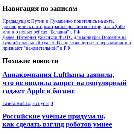
Навигация по записям
Предыдущая:
Путин и Лукашенко покатались на яхте,
договорились о втором транше российского кредита в $500
млн и о новых рейсах “Белавиа” в РФ
Далее:
Интернет ужаснули ФОТО для конкурса Domestos на
худший школьный туалет. В соцсетях шутят: теперь компанию
признают “нежелательной” в РФ
Похожие новости
Авиакомпания Lufthansa заявила,
что не вводила запрет на популярный
гаджет Apple в багаже
Газета.Ru
4 года спустя
0
Российские учёные придумали,
как сделать взгляд роботов умнее