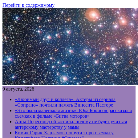
Перейти к содержимому
9 августа, 2026
«Любимый друг и коллега». Актёры из сериала
«Сопрано» почтили память Винсента Пасторе
«Это была маленькая жизнь». Юра Борисов рассказал о
съемках в фильме «Битва моторов»
Анна Пересильд объяснила, почему не будет учиться
актерскому мастерству у мамы
Комик Гарик Харламов пошутил про съемки у