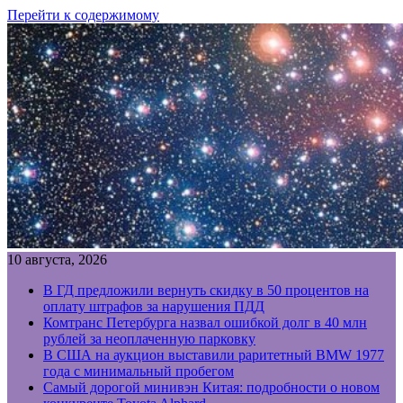
Перейти к содержимому
10 августа, 2026
В ГД предложили вернуть скидку в 50 процентов на
оплату штрафов за нарушения ПДД
Комтранс Петербурга назвал ошибкой долг в 40 млн
рублей за неоплаченную парковку
В США на аукцион выставили раритетный BMW 1977
года с минимальный пробегом
Самый дорогой минивэн Китая: подробности о новом