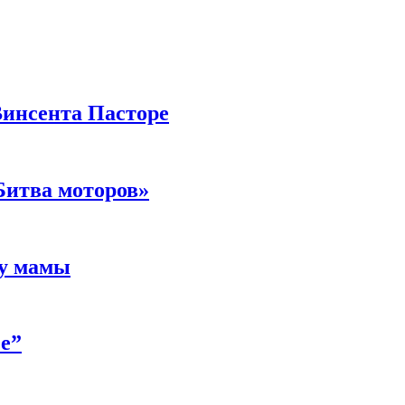
Винсента Пасторе
Битва моторов»
 у мамы
е”