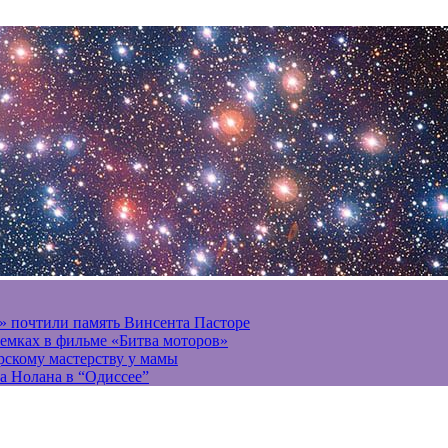
» почтили память Винсента Пасторе
ъемках в фильме «Битва моторов»
ерскому мастерству у мамы
а Нолана в “Одиссее”