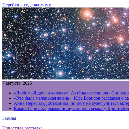
Перейти к содержимому
7 августа, 2026
«Любимый друг и коллега». Актёры из сериала «Сопрано
«Это была маленькая жизнь». Юра Борисов рассказал о с
Анна Пересильд объяснила, почему не будет учиться акт
Комик Гарик Харламов пошутил про съемки у Кристофер
Звёзды
Новостная рассылка