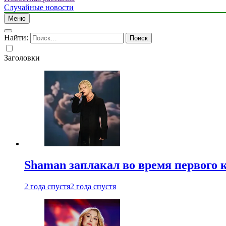
Случайные новости
Меню
Найти:
Заголовки
Shaman заплакал во время первого 
2 года спустя
2 года спустя