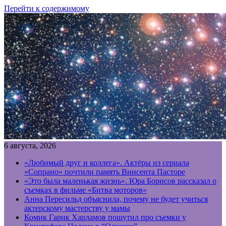
Перейти к содержимому
6 августа, 2026
«Любимый друг и коллега». Актёры из сериала
«Сопрано» почтили память Винсента Пасторе
«Это была маленькая жизнь». Юра Борисов рассказал о
съемках в фильме «Битва моторов»
Анна Пересильд объяснила, почему не будет учиться
актерскому мастерству у мамы
Комик Гарик Харламов пошутил про съемки у