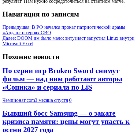
результат. Нам нужно сосредоточиться на ответном матче.
Навигация по записям
Предыдущая:
В РФ начался прокат патриотической драмы
«Алдан» о героях СВО
Далее:
DOOM им было мало: энтузиаст запустил Linux внутри
Microsoft Excel
Похожие новости
По серии игр Broken Sword снимут
фильм — над ним работают авторы
«Соника» и сериала по LiS
Чемпионат.com
3 месяца спустя
0
Бывший босс Samsung — о закате
кризиса памяти: цены могут упасть к
осени 2027 года