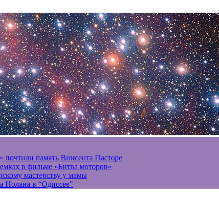
» почтили память Винсента Пасторе
ъемках в фильме «Битва моторов»
ерскому мастерству у мамы
а Нолана в “Одиссее”