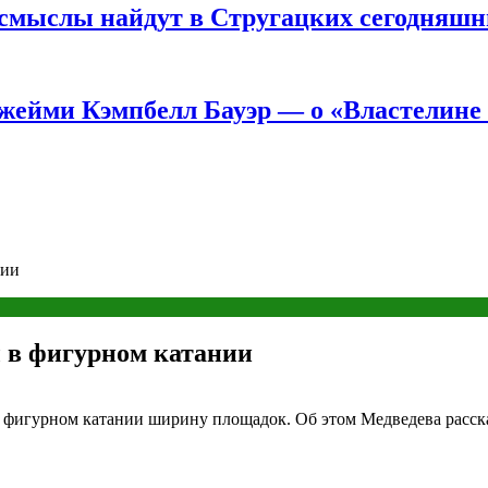
е смыслы найдут в Стругацких сегодняш
жейми Кэмпбелл Бауэр — о «Властелине 
нии
ы в фигурном катании
 фигурном катании ширину площадок. Об этом Медведева расска