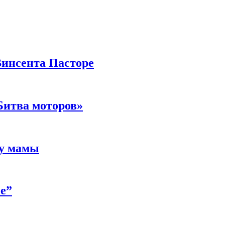
Винсента Пасторе
Битва моторов»
 у мамы
е”