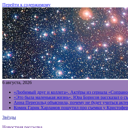
Перейти к содержимому
6 августа, 2026
«Любимый друг и коллега». Актёры из сериала «Сопрано
«Это была маленькая жизнь». Юра Борисов рассказал о с
Анна Пересильд объяснила, почему не будет учиться акт
Комик Гарик Харламов пошутил про съемки у Кристофер
Звёзды
Новостная рассылка