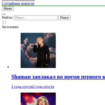
Случайные новости
Меню
Найти:
Заголовки
Shaman заплакал во время первого 
2 года спустя
2 года спустя