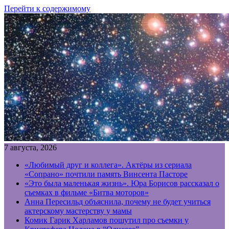
Перейти к содержимому
7 августа, 2026
«Любимый друг и коллега». Актёры из сериала
«Сопрано» почтили память Винсента Пасторе
«Это была маленькая жизнь». Юра Борисов рассказал о
съемках в фильме «Битва моторов»
Анна Пересильд объяснила, почему не будет учиться
актерскому мастерству у мамы
Комик Гарик Харламов пошутил про съемки у