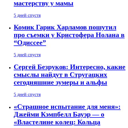
мастерству у мамы
5 дней спустя
Комик Гарик Харламов пошутил
про съемки у Кристофера Нолана в
“Одиссее”
5 дней спустя
Сергей Безруков: Интересно, какие
смыслы найдут в Стругацких
сегодняшние зумеры и альфы
5 дней спустя
«Страшное испытание для меня»:
Джейми Кэмпбелл Бауэр — о
«Властелине колец: Кольца